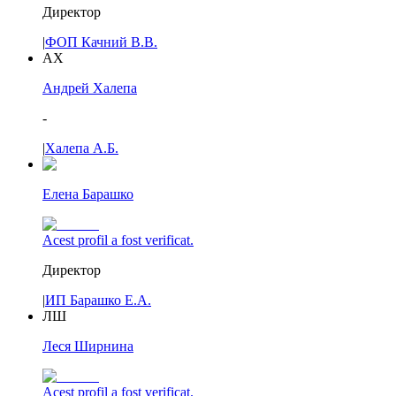
Директор
|
ФОП Качний В.В.
АХ
Андрей Халепа
-
|
Халепа А.Б.
Елена Барашко
Acest profil a fost verificat.
Директор
|
ИП Барашко Е.А.
ЛШ
Леся Ширнина
Acest profil a fost verificat.