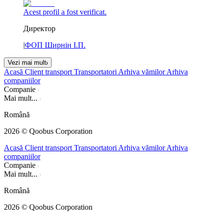
Acest profil a fost verificat.
Директор
|
ФОП Ширнін І.П.
Vezi mai mult
Acasă
Client transport
Transportatori
Arhiva vămilor
Arhiva
companiilor
Companie
Mai mult...
Română
2026
© Qoobus Corporation
Acasă
Client transport
Transportatori
Arhiva vămilor
Arhiva
companiilor
Companie
Mai mult...
Română
2026
© Qoobus Corporation