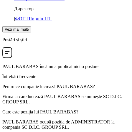
Директор
|
ФОП Ширнін І.П.
Vezi mai mult
Postări și știri
PAUL BARABAS
încă nu a publicat nici o postare.
Întrebări frecvente
Pentru ce companie lucrează
PAUL BARABAS
?
Firma la care lucrează PAUL BARABAS se numește
SC D.I.C.
GROUP SRL
.
Care este poziția lui
PAUL BARABAS
?
PAUL BARABAS ocupă poziția de
ADMINISTRATOR
la
compania
SC D.I.C. GROUP SRL
.