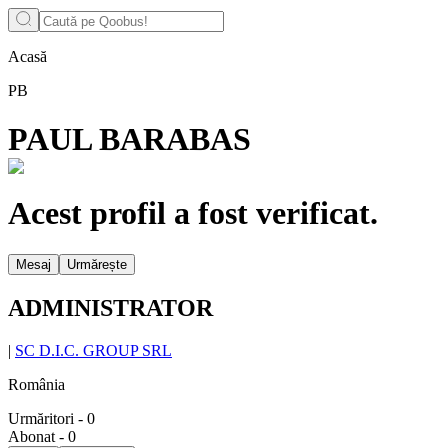
Acasă
PB
PAUL BARABAS
Acest profil a fost verificat.
Mesaj
Urmărește
ADMINISTRATOR
|
SC D.I.C. GROUP SRL
România
Urmăritori
-
0
Abonat
-
0