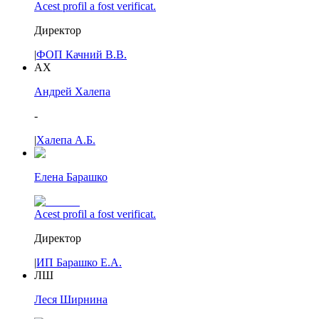
Acest profil a fost verificat.
Директор
|
ФОП Качний В.В.
АХ
Андрей Халепа
-
|
Халепа А.Б.
Елена Барашко
Acest profil a fost verificat.
Директор
|
ИП Барашко Е.А.
ЛШ
Леся Ширнина