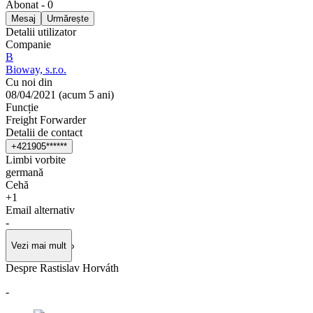
Abonat
-
0
Mesaj
Urmărește
Detalii utilizator
Companie
B
Bioway, s.r.o.
Cu noi din
08/04/2021
(
acum 5 ani
)
Funcție
Freight Forwarder
Detalii de contact
+
4
2
1
9
0
5
*
*
*
*
*
*
Limbi vorbite
germană
Cehă
+
1
Email alternativ
-
Vezi mai mult
Despre Rastislav Horváth
-