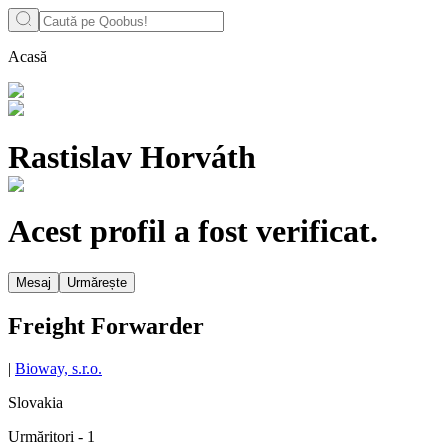
Acasă
Rastislav Horváth
Acest profil a fost verificat.
Mesaj
Urmărește
Freight Forwarder
|
Bioway, s.r.o.
Slovakia
Urmăritori
-
1