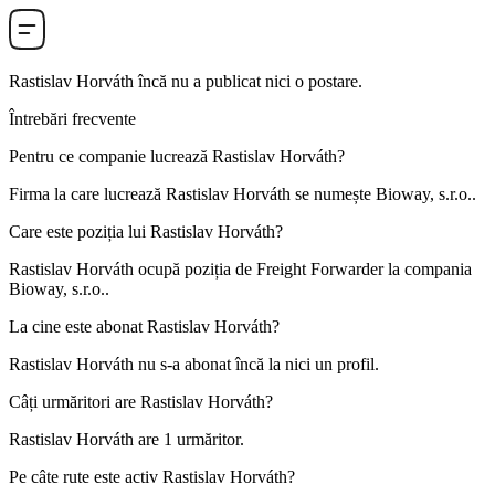
Rastislav Horváth
încă nu a publicat nici o postare.
Întrebări frecvente
Pentru ce companie lucrează
Rastislav Horváth
?
Firma la care lucrează Rastislav Horváth se numește
Bioway, s.r.o.
.
Care este poziția lui
Rastislav Horváth
?
Rastislav Horváth ocupă poziția de
Freight Forwarder
la compania
Bioway, s.r.o.
.
La cine este abonat
Rastislav Horváth
?
Rastislav Horváth nu s-a abonat încă la nici un profil.
Câți urmăritori are
Rastislav Horváth
?
Rastislav Horváth are
1
urmăritor.
Pe câte rute este activ
Rastislav Horváth
?