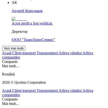
АК
Андрей Корольков
Acest profil a fost verificat.
Директор
|
ООО "ТрансЕвроСервис"
Vezi mai mult
Acasă
Client transport
Transportatori
Arhiva vămilor
Arhiva
companiilor
Companie
Mai mult...
Română
2026
© Qoobus Corporation
Acasă
Client transport
Transportatori
Arhiva vămilor
Arhiva
companiilor
Companie
Mai mult...