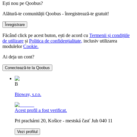
Ești nou pe Qoobus?
Alătură-te comunității Qoobus - înregistrează-te gratuit!
Înregistrare
Făcând click pe acest buton, ești de acord cu
Termenii și condițiile
de utilizare
și
Politica de confidențialitate,
inclusiv utilizarea
modulelor
Cookie.
Ai deja un cont?
Conectează-te la Qoobus
B
Bioway, s.r.o.
Acest profil a fost verificat.
Pri prachárni 20, Košice - mestská časť Juh 040 11
Vezi profilul