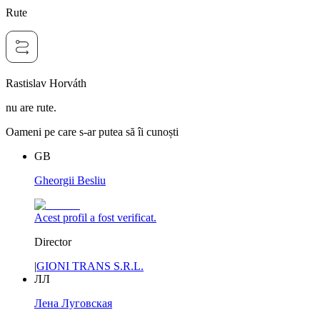
Rute
Rastislav Horváth
nu are rute.
Oameni pe care s-ar putea să îi cunoști
GB
Gheorgii Besliu
Acest profil a fost verificat.
Director
|
GIONI TRANS S.R.L.
ЛЛ
Лена Луговская