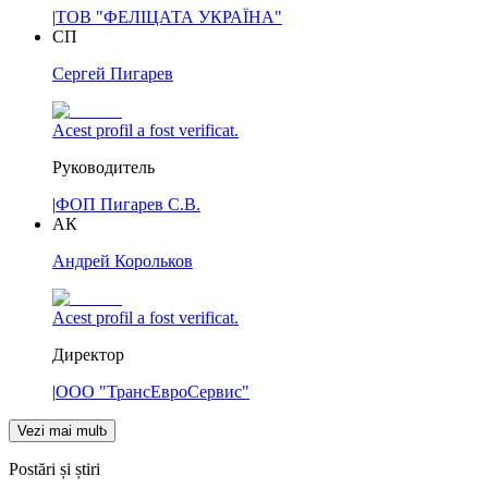
|
ТОВ "ФЕЛІЦАТА УКРАЇНА"
СП
Сергей Пигарев
Acest profil a fost verificat.
Руководитель
|
ФОП Пигарев С.В.
АК
Андрей Корольков
Acest profil a fost verificat.
Директор
|
ООО "ТрансЕвроСервис"
Vezi mai mult
Postări și știri