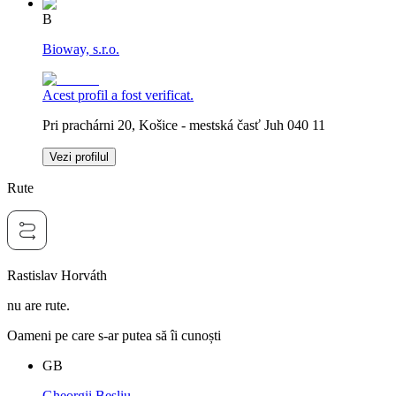
B
Bioway, s.r.o.
Acest profil a fost verificat.
Pri prachárni 20, Košice - mestská časť Juh 040 11
Vezi profilul
Rute
Rastislav Horváth
nu are rute.
Oameni pe care s-ar putea să îi cunoști
GB
Gheorgii Besliu