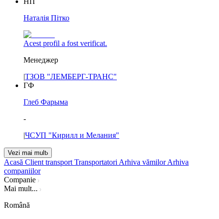
НП
Наталія Пітко
Acest profil a fost verificat.
Менеджер
|
ТЗОВ "ЛЕМБЕРГ-ТРАНС"
ГФ
Глеб Фарыма
-
|
ЧСУП "Кирилл и Мелания"
Vezi mai mult
Acasă
Client transport
Transportatori
Arhiva vămilor
Arhiva
companiilor
Companie
Mai mult...
Română