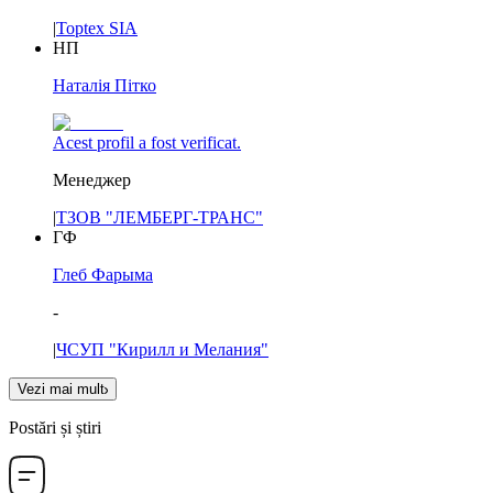
|
Toptex SIA
НП
Наталія Пітко
Acest profil a fost verificat.
Менеджер
|
ТЗОВ "ЛЕМБЕРГ-ТРАНС"
ГФ
Глеб Фарыма
-
|
ЧСУП "Кирилл и Мелания"
Vezi mai mult
Postări și știri