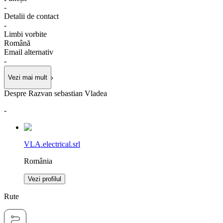
-
Detalii de contact
-
Limbi vorbite
Română
Email alternativ
-
Vezi mai mult
Despre Razvan sebastian Vladea
-
VLA.electrical.srl
România
Vezi profilul
Rute