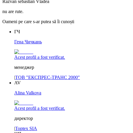
Razvan sebastian Vladea
nu are rute.
Oameni pe care s-ar putea să îi cunoști
ГЧ
Гена Чичкань
Acest profil a fost verificat.
менеджер
|
ТОВ "ЕКСПРЕС-ТРАНС 2000"
AV
Alina Valkova
Acest profil a fost verificat.
директор
|
Toptex SIA