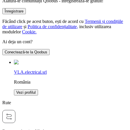
Alătură-te comunității Qoobus - înregistrează-te gratuit!
Înregistrare
Făcând click pe acest buton, ești de acord cu
Termenii și condițiile
de utilizare
și
Politica de confidențialitate,
inclusiv utilizarea
modulelor
Cookie.
Ai deja un cont?
Conectează-te la Qoobus
VLA.electrical.srl
România
Vezi profilul
Rute