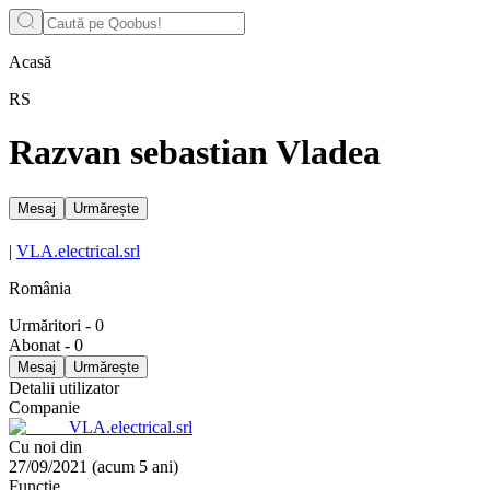
Acasă
RS
Razvan sebastian Vladea
Mesaj
Urmărește
|
VLA.electrical.srl
România
Urmăritori
-
0
Abonat
-
0
Mesaj
Urmărește
Detalii utilizator
Companie
VLA.electrical.srl
Cu noi din
27/09/2021
(
acum 5 ani
)
Funcție