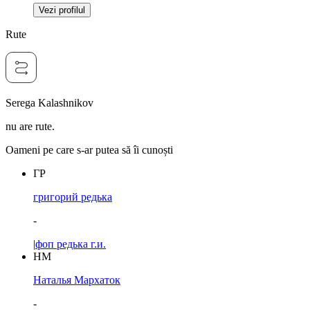
Vezi profilul
Rute
Serega Kalashnikov
nu are rute.
Oameni pe care s-ar putea să îi cunoști
ГР
григорий редька
-
|
фоп редька г.и.
НМ
Наталья Мархаток
-