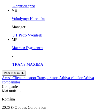
|
ФортисКарго
VH
Volodymyr Harvanko
Manager
|
UT Petro Vyontsek
МР
Максим Рудакевич
-
|
TRANS MAXIMA
Vezi mai mult
Acasă
Client transport
Transportatori
Arhiva vămilor
Arhiva
companiilor
Companie
Mai mult...
Română
2026
© Qoobus Corporation