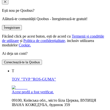
Ești nou pe Qoobus?
Alătură-te comunității Qoobus - înregistrează-te gratuit!
Înregistrare
Făcând click pe acest buton, ești de acord cu
Termenii și condițiile
de utilizare
și
Politica de confidențialitate,
inclusiv utilizarea
modulelor
Cookie.
Ai deja un cont?
Conectează-te la Qoobus
Т
TOV "TVP "ROS-GUMA"
Acest profil a fost verificat.
09100, Київська обл., місто Біла Церква, ВУЛИЦЯ
ІВАНА КОЖЕДУБА, будинок 359