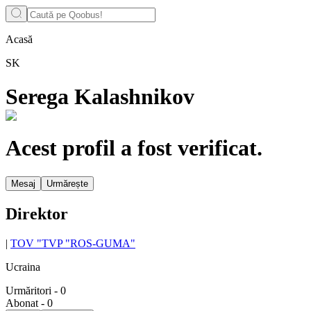
Acasă
SK
Serega Kalashnikov
Acest profil a fost verificat.
Mesaj
Urmărește
Direktor
|
TOV "TVP "ROS-GUMA"
Ucraina
Urmăritori
-
0
Abonat
-
0