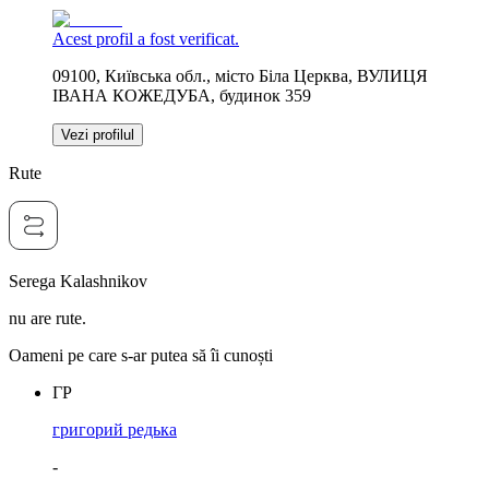
Acest profil a fost verificat.
09100, Київська обл., місто Біла Церква, ВУЛИЦЯ
ІВАНА КОЖЕДУБА, будинок 359
Vezi profilul
Rute
Serega Kalashnikov
nu are rute.
Oameni pe care s-ar putea să îi cunoști
ГР
григорий редька
-