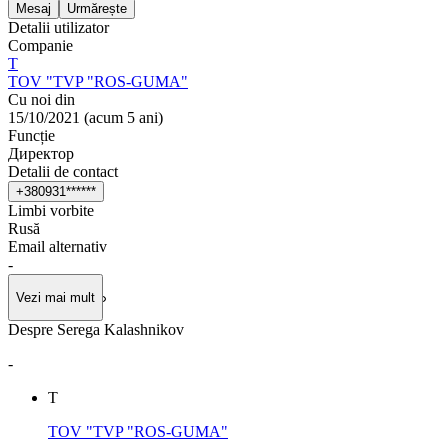
Mesaj
Urmărește
Detalii utilizator
Companie
Т
TOV "TVP "ROS-GUMA"
Cu noi din
15/10/2021
(
acum 5 ani
)
Funcție
Директор
Detalii de contact
+
3
8
0
9
3
1
*
*
*
*
*
*
Limbi vorbite
Rusă
Email alternativ
-
Vezi mai mult
Despre Serega Kalashnikov
-
Т
TOV "TVP "ROS-GUMA"