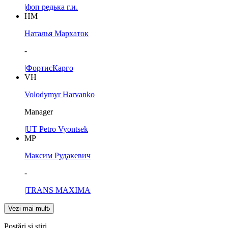
|
фоп редька г.и.
НМ
Наталья Мархаток
-
|
ФортисКарго
VH
Volodymyr Harvanko
Manager
|
UT Petro Vyontsek
МР
Максим Рудакевич
-
|
TRANS MAXIMA
Vezi mai mult
Postări și știri