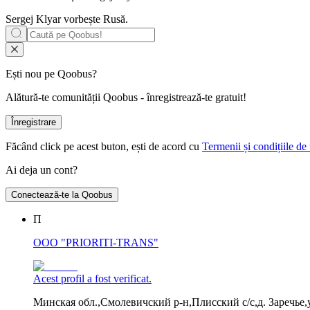
Sergej Klyar vorbește
Rusă
.
Ești nou pe Qoobus?
Alătură-te comunității Qoobus - înregistrează-te gratuit!
Înregistrare
Făcând click pe acest buton, ești de acord cu
Termenii și condițiile de 
Ai deja un cont?
Conectează-te la Qoobus
П
OOO "PRIORITI-TRANS"
Acest profil a fost verificat.
Минская обл.,Смолевичский р-н,Плисский с/с,д. Заречье,у