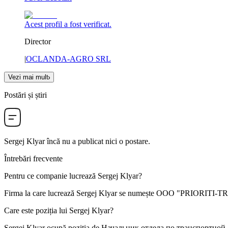
Acest profil a fost verificat.
Director
|
OCLANDA-AGRO SRL
Vezi mai mult
Postări și știri
Sergej Klyar
încă nu a publicat nici o postare.
Întrebări frecvente
Pentru ce companie lucrează
Sergej Klyar
?
Firma la care lucrează Sergej Klyar se numește
OOO "PRIORITI-T
Care este poziția lui
Sergej Klyar
?
Sergej Klyar ocupă poziția de
Начальник отдела по
транспортной