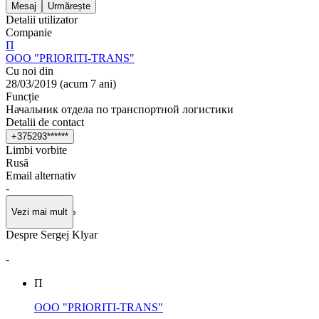
Mesaj
Urmărește
Detalii utilizator
Companie
П
OOO "PRIORITI-TRANS"
Cu noi din
28/03/2019
(
acum 7 ani
)
Funcție
Начальник отдела по транспортной логистики
Detalii de contact
+
3
7
5
2
9
3
*
*
*
*
*
*
Limbi vorbite
Rusă
Email alternativ
-
Vezi mai mult
Despre Sergej Klyar
-
П
OOO "PRIORITI-TRANS"