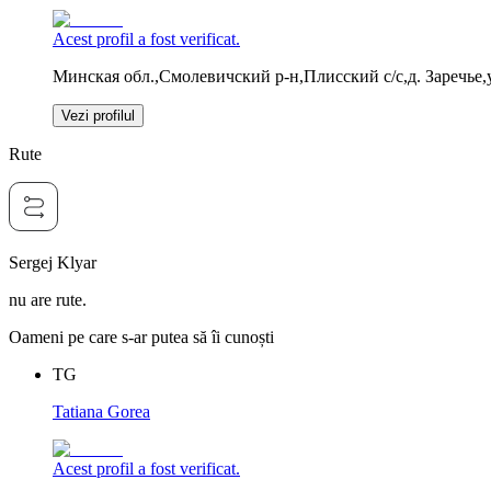
Acest profil a fost verificat.
Минская обл.,Смолевичский р-н,Плисский с/с,д. Заречье,у
Vezi profilul
Rute
Sergej Klyar
nu are rute.
Oameni pe care s-ar putea să îi cunoști
TG
Tatiana Gorea
Acest profil a fost verificat.