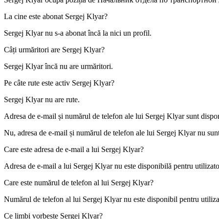
La cine este abonat
Sergej Klyar
?
Sergej Klyar nu s-a abonat încă la nici un profil.
Câți urmăritori are
Sergej Klyar
?
Sergej Klyar încă nu are urmăritori.
Pe câte rute este activ
Sergej Klyar
?
Sergej Klyar nu are rute.
Adresa de e-mail și numărul de telefon ale lui
Sergej Klyar
sunt dispon
Nu, adresa de e-mail și numărul de telefon ale lui Sergej Klyar nu sunt v
Care este adresa de e-mail a lui
Sergej Klyar
?
Adresa de e-mail a lui Sergej Klyar nu este disponibilă pentru utilizator
Care este numărul de telefon al lui
Sergej Klyar
?
Numărul de telefon al lui Sergej Klyar nu este disponibil pentru utilizat
Ce limbi vorbește
Sergej Klyar
?