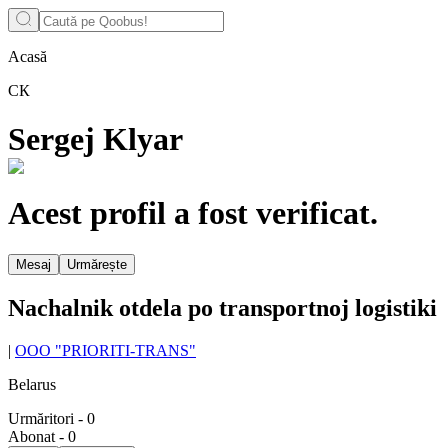
Acasă
СК
Sergej Klyar
Acest profil a fost verificat.
Mesaj
Urmărește
Nachalnik otdela po transportnoj logistiki
|
OOO "PRIORITI-TRANS"
Belarus
Urmăritori
-
0
Abonat
-
0