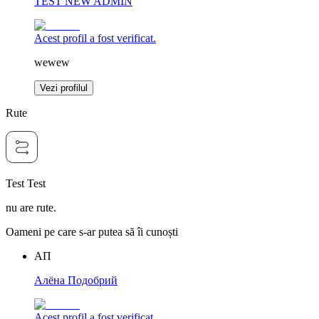
TEST NEW ADMIN
Acest profil a fost verificat.
wewew
Vezi profilul
Rute
Test Test
nu are rute.
Oameni pe care s-ar putea să îi cunoști
АП
Алёна Подобрий
Acest profil a fost verificat.