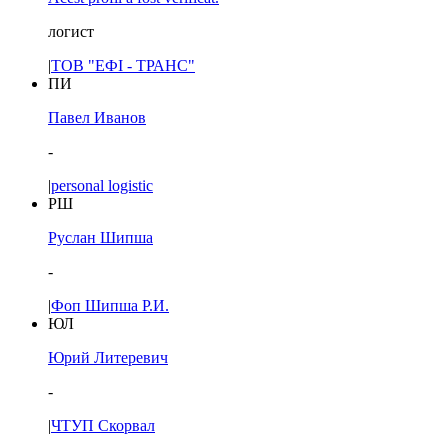
логист
|
ТОВ "ЕФІ - ТРАНС"
ПИ
Павел Иванов
-
|
personal logistic
РШ
Руслан Шипша
-
|
Фоп Шипша Р.И.
ЮЛ
Юрий Литеревич
-
|
ЧТУП Скорвал