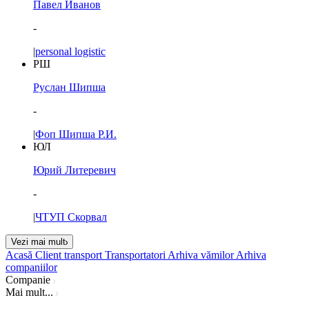
Павел Иванов
-
|
personal logistic
РШ
Руслан Шипша
-
|
Фоп Шипша Р.И.
ЮЛ
Юрий Литеревич
-
|
ЧТУП Скорвал
Vezi mai mult
Acasă
Client transport
Transportatori
Arhiva vămilor
Arhiva
companiilor
Companie
Mai mult...