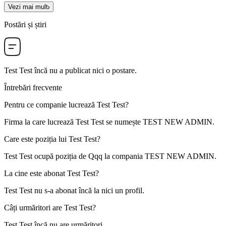
Vezi mai mult
Postări și știri
Test Test
încă nu a publicat nici o postare.
Întrebări frecvente
Pentru ce companie lucrează
Test Test
?
Firma la care lucrează Test Test se numește
TEST NEW ADMIN
.
Care este poziția lui
Test Test
?
Test Test ocupă poziția de
Qqq
la compania
TEST NEW ADMIN
.
La cine este abonat
Test Test
?
Test Test nu s-a abonat încă la nici un profil.
Câți urmăritori are
Test Test
?
Test Test încă nu are urmăritori.