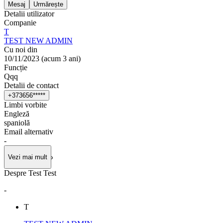
Mesaj
Urmărește
Detalii utilizator
Companie
T
TEST NEW ADMIN
Cu noi din
10/11/2023
(
acum 3 ani
)
Funcție
Qqq
Detalii de contact
+
3
7
3
6
5
6
*
*
*
*
*
Limbi vorbite
Engleză
spaniolă
Email alternativ
-
Vezi mai mult
Despre Test Test
-
T