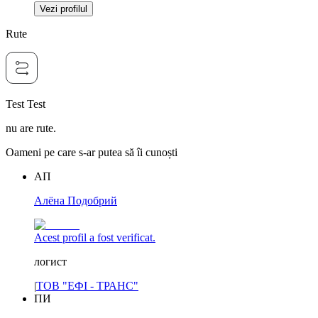
Vezi profilul
Rute
Test Test
nu are rute.
Oameni pe care s-ar putea să îi cunoști
АП
Алёна Подобрий
Acest profil a fost verificat.
логист
|
ТОВ "ЕФІ - ТРАНС"
ПИ