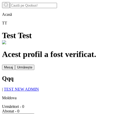
Acasă
TT
Test Test
Acest profil a fost verificat.
Mesaj
Urmărește
Qqq
|
TEST NEW ADMIN
Moldova
Urmăritori
-
0
Abonat
-
0