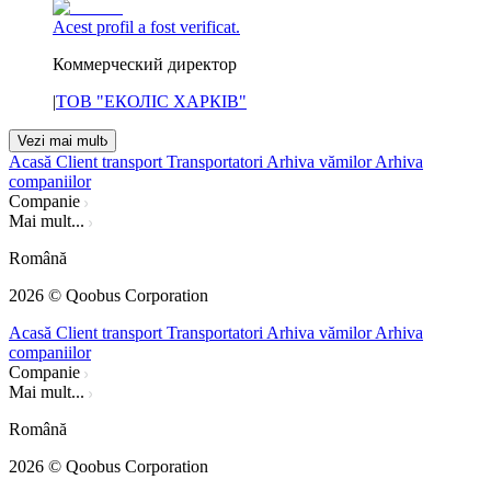
Acest profil a fost verificat.
Коммерческий директор
|
ТОВ "ЕКОЛІС ХАРКІВ"
Vezi mai mult
Acasă
Client transport
Transportatori
Arhiva vămilor
Arhiva
companiilor
Companie
Mai mult...
Română
2026
© Qoobus Corporation
Acasă
Client transport
Transportatori
Arhiva vămilor
Arhiva
companiilor
Companie
Mai mult...
Română
2026
© Qoobus Corporation