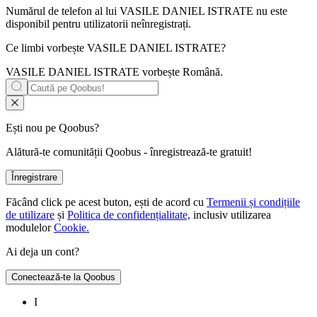
Numărul de telefon al lui VASILE DANIEL ISTRATE nu este
disponibil pentru utilizatorii neînregistrați.
Ce limbi vorbește
VASILE DANIEL ISTRATE
?
VASILE DANIEL ISTRATE vorbește
Română
.
Ești nou pe Qoobus?
Alătură-te comunității Qoobus - înregistrează-te gratuit!
Înregistrare
Făcând click pe acest buton, ești de acord cu
Termenii și condițiile
de utilizare
și
Politica de confidențialitate,
inclusiv utilizarea
modulelor
Cookie.
Ai deja un cont?
Conectează-te la Qoobus
I