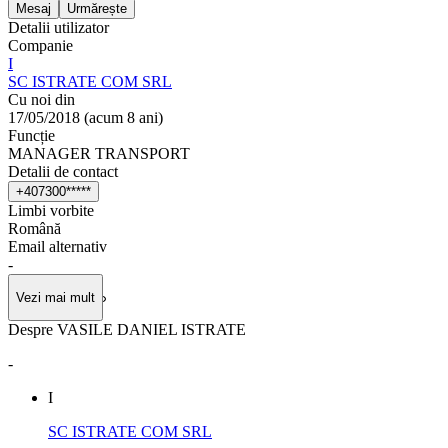
Mesaj
Urmărește
Detalii utilizator
Companie
I
SC ISTRATE COM SRL
Cu noi din
17/05/2018
(
acum 8 ani
)
Funcție
MANAGER TRANSPORT
Detalii de contact
+
4
0
7
3
0
0
*
*
*
*
*
Limbi vorbite
Română
Email alternativ
-
Vezi mai mult
Despre VASILE DANIEL ISTRATE
-
I
SC ISTRATE COM SRL