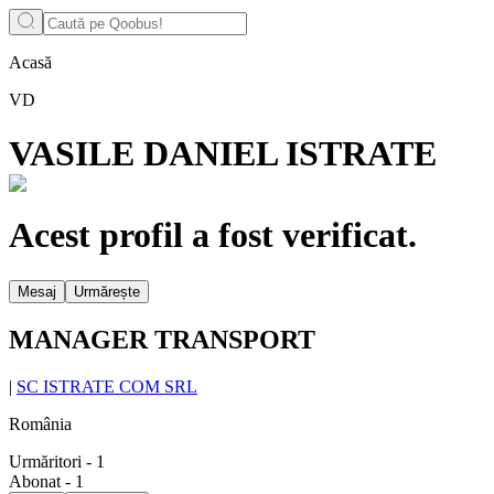
Acasă
VD
VASILE DANIEL ISTRATE
Acest profil a fost verificat.
Mesaj
Urmărește
MANAGER TRANSPORT
|
SC ISTRATE COM SRL
România
Urmăritori
-
1
Abonat
-
1