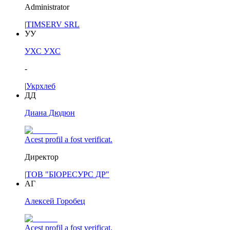
Administrator
|
TIMSERV SRL
УУ
УХС УХС
-
|
Укрхлеб
ДД
Диана Дюдюн
Acest profil a fost verificat.
Директор
|
ТОВ "БІОРЕСУРС ДР"
АГ
Алексей Горобец
Acest profil a fost verificat.