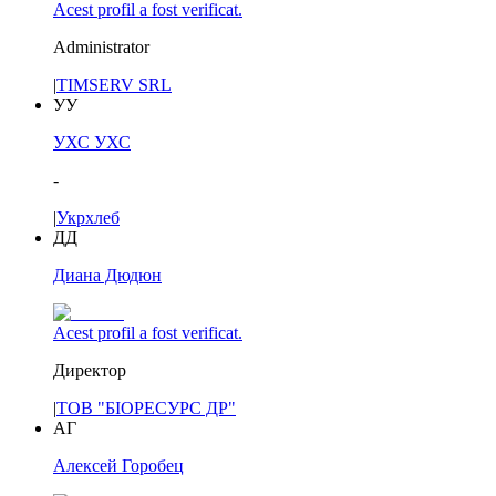
Acest profil a fost verificat.
Administrator
|
TIMSERV SRL
УУ
УХС УХС
-
|
Укрхлеб
ДД
Диана Дюдюн
Acest profil a fost verificat.
Директор
|
ТОВ "БІОРЕСУРС ДР"
АГ
Алексей Горобец