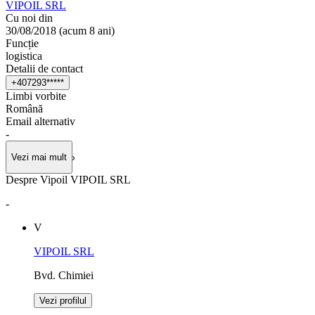
VIPOIL SRL
Cu noi din
30/08/2018
(
acum 8 ani
)
Funcție
logistica
Detalii de contact
+
4
0
7
2
9
3
*
*
*
*
*
Limbi vorbite
Română
Email alternativ
-
Vezi mai mult
Despre Vipoil VIPOIL SRL
-
V
VIPOIL SRL
Bvd. Chimiei
Vezi profilul