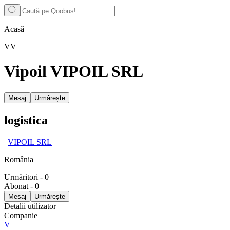
Acasă
VV
Vipoil VIPOIL SRL
Mesaj
Urmărește
logistica
|
VIPOIL SRL
România
Urmăritori
-
0
Abonat
-
0
Mesaj
Urmărește
Detalii utilizator
Companie
V