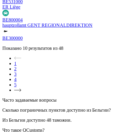
BE531000
ER Liège
BE800004
hauptzollamt GENT REGIONALDIREKTION
BE300000
Показано
10
результатов из
48
1
2
3
4
5
Часто задаваемые вопросы
Сколько пограничных пунктов доступно из Бельгии?
Из
Бельгии
доступно
48
таможни.
Что такое QCustoms?