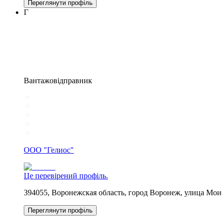
Переглянути профіль
Г
Вантажовідправник
ООО "Гелиос"
Це перевірений профіль.
394055, Воронежская область, город Воронеж, улица Мои
Переглянути профіль