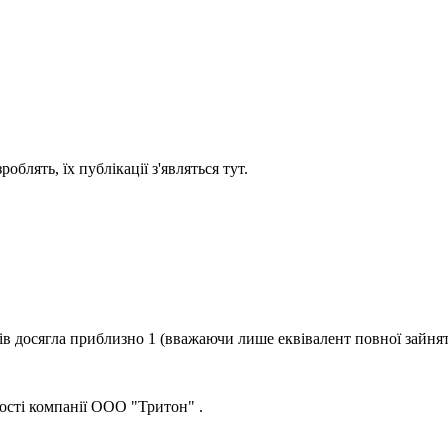
блять, їх публікації з'являться тут.
ків досягла приблизно
1
(вважаючи лише еквівалент повної зайнят
ості компанії
ООО "Тритон"
.