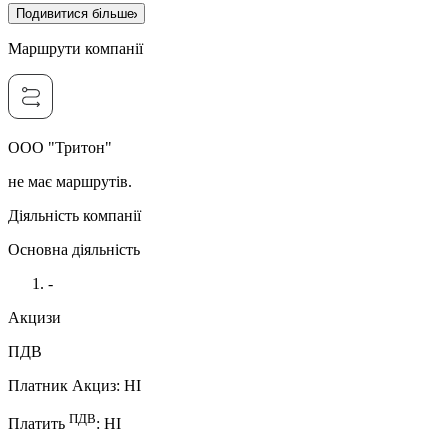
Подивитися більше
Маршрути компанії
ООО "Тритон"
не має маршрутів.
Діяльність компанії
Основна діяльність
-
Акцизи
ПДВ
Платник Акциз
:
НI
ПДВ
Платить
:
НI