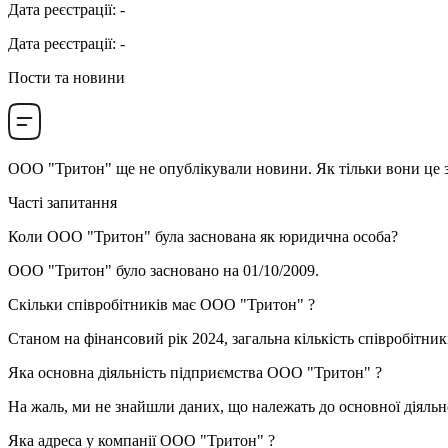
Дата реєстрації
:
-
Дата реєстрації
:
-
Пости та новини
ООО "Тритон"
ще не опублікували новини. Як тільки вони це зро
Часті запитання
Коли
ООО "Тритон"
була заснована як юридична особа?
ООО "Тритон" було засновано на
01/10/2009
.
Скільки співробітників має
ООО "Тритон"
?
Станом на фінансовий рік 2024, загальна кількість співробітни
Яка основна діяльність підприємства
ООО "Тритон"
?
На жаль, ми не знайшли даних, що належать до основної діяльн
Яка адреса у компанії
ООО "Тритон"
?