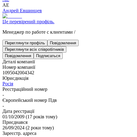
АЕ
Андрей Евшинцев
Це перевірений профіль.
Менеджер по работе с клиентами
/
Переглянути профіль
Повідомлення
Переглянути всіх співробітників
Повідомлення
Подписаться
Деталі компанії
Номер компанії
1095042004342
Юрисдикція
Росія
Реєстраційний номер
-
Європейський номер Пдв
-
Дата реєстрації
01/10/2009
(
17 років тому
)
Приєднався
26/09/2024
(
2 роки тому
)
Зареєстр. адреса