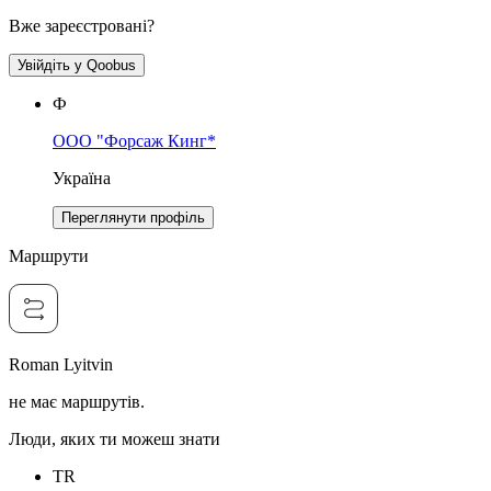
Вже зареєстровані?
Увійдіть у Qoobus
Ф
ООО "Форсаж Кинг*
Україна
Переглянути профіль
Маршрути
Roman Lyitvin
не має маршрутів.
Люди, яких ти можеш знати
TR