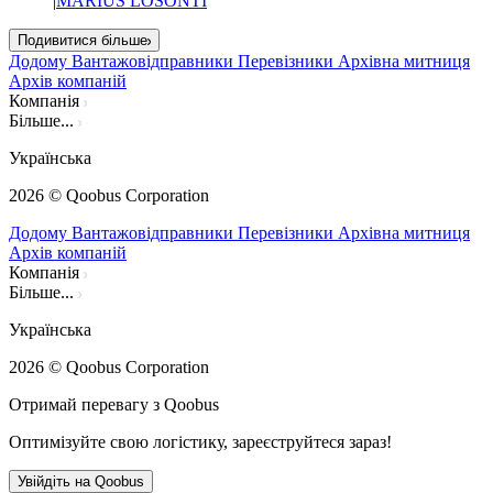
|
MARIUS LOSONTI
Подивитися більше
Додому
Вантажовідправники
Перевізники
Архівна митниця
Архів компаній
Компанія
Більше...
Українська
2026
© Qoobus Corporation
Додому
Вантажовідправники
Перевізники
Архівна митниця
Архів компаній
Компанія
Більше...
Українська
2026
© Qoobus Corporation
Отримай перевагу з Qoobus
Оптимізуйте свою логістику, зареєструйтеся зараз!
Увійдіть на Qoobus