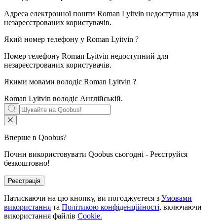
Адреса електронної пошти Roman Lyitvin недоступна для
незареєстрованих користувачів.
Який номер телефону у
Roman Lyitvin
?
Номер телефону Roman Lyitvin недоступний для
незареєстрованих користувачів.
Якими мовами володіє
Roman Lyitvin
?
Roman Lyitvin володіє
Англійській
.
Вперше в Qoobus?
Почни використовувати Qoobus сьогодні - Реєструйся
безкоштовно!
Реєстрація
Натискаючи на цю кнопку, ви погоджуєтеся з
Умовами
використання
та
Політикою конфіденційності,
включаючи
використання файлів
Cookie.