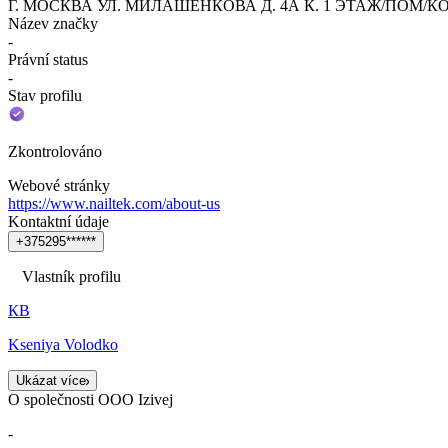
Г. МОСКВА УЛ. МИЛАШЕНКОВА Д. 4А К. 1 ЭТАЖ/ПОМ/КОМ 
Název značky
-
Právní status
-
Stav profilu
Zkontrolováno
Webové stránky
https://www.nailtek.com/about-us
Kontaktní údaje
+
3
7
5
2
9
5
*
*
*
*
*
*
Vlastník profilu
КВ
Kseniya Volodko
Ukázat více
O společnosti OOO Izivej
-