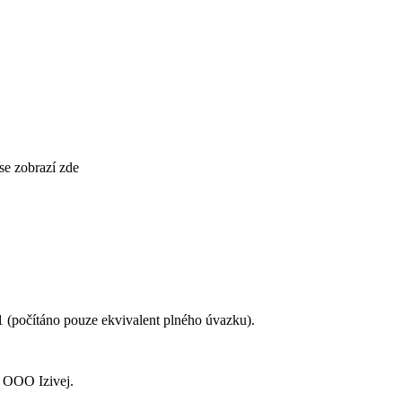
 se zobrazí zde
1
(počítáno pouze ekvivalent plného úvazku).
i
OOO Izivej
.