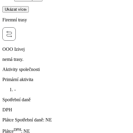
Ukázat více
Firemní trasy
OOO Izivej
nemá trasy.
Aktivity společnosti
Primární aktivita
-
Spotřební daně
DPH
Plátce Spotřební daně
:
NE
DPH
Plátce
:
NE