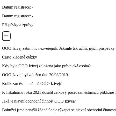
Datum registrace
:
-
Datum registrace
:
-
Příspěvky a zprávy
OOO Izivej
zatím nic nezveřejnili. Jakmile tak učiní, jejich příspěvky
Často kladené otázky
Kdy byla
OOO Izivej
založena jako právnická osoba?
OOO Izivej byl založen dne
20/08/2019
.
Kolik zaměstnanců má
OOO Izivej
?
K fiskálnímu roku 2021 dosáhl celkový počet zaměstnanců přibližně
Jaká je hlavní obchodní činnost
OOO Izivej
?
Bohužel jsme nenašli žádné údaje týkající se hlavní obchodní činnost