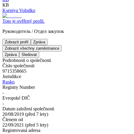
КВ
Kseniya Volodko
Toto je ověřený profil.
Руководитель
/
Отдел закупок
Zobrazit profil
Zpráva
Zobrazit všechny zaměstnance
Zpráva
Sledovat
Podrobnosti o společnosti
Číslo společnosti
9715358665
Jurisdikce
Rusko
Registry Number
-
Evropské DIČ
-
Datum založení společnosti
20/08/2019
(
před 7 lety
)
Členem od
22/09/2021
(
před 5 lety
)
Registrovaná adresa