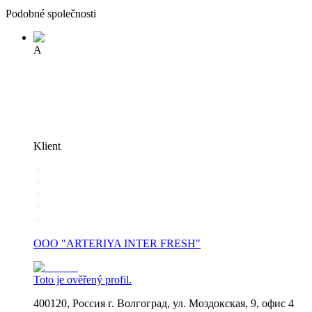
Podobné společnosti
А
Klient
OOO "ARTERIYA INTER FRESH"
Toto je ověřený profil.
400120, Россия г. Волгоград, ул. Моздокская, 9, офис 4