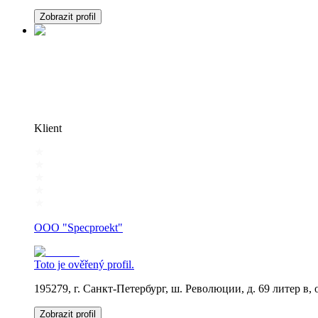
Zobrazit profil
Klient
OOO "Specproekt"
Toto je ověřený profil.
195279, г. Санкт-Петербург, ш. Революции, д. 69 литер в,
Zobrazit profil