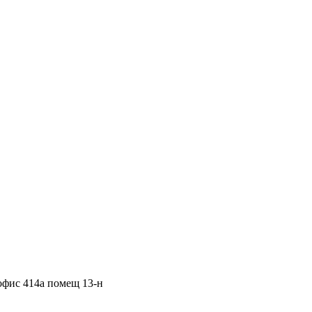
 офис 414а помещ 13-н