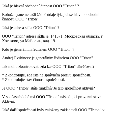
Jaká je hlavní obchodní činnost
OOO "Triton"
?
Bohužel jsme nenašli žádné údaje týkající se hlavní obchodní
činnosti
OOO "Triton"
.
Jaká je adresa sídla
OOO "Triton"
?
OOO "Triton" adresa sídla je:
141371, Московская область, г
Хотьково, ул Майолик, влд. 19
.
Kdo je generálním ředitelem
OOO "Triton"
?
Andrej Evshincev
je generálním ředitelem OOO "Triton" .
Jak mohu zkontrolovat, zda lze
OOO "Triton"
důvěřovat?
* Zkontrolujte, zda jste na správném profilu společnosti.
* Zkontrolujte stav činnosti společnosti.
Je
OOO "Triton"
stále funkční? Je tato společnost aktivní?
V současné době má OOO "Triton" následující provozní stav:
Aktivní
.
Jaké další společnosti byly založeny zakladateli
OOO "Triton"
v