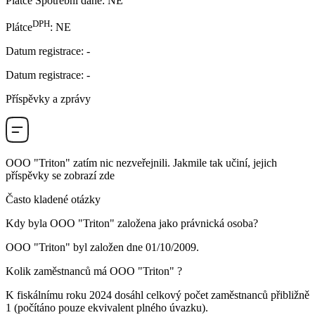
Plátce Spotřební daně
:
NE
DPH
Plátce
:
NE
Datum registrace
:
-
Datum registrace
:
-
Příspěvky a zprávy
OOO "Triton"
zatím nic nezveřejnili. Jakmile tak učiní, jejich
příspěvky se zobrazí zde
Často kladené otázky
Kdy byla
OOO "Triton"
založena jako právnická osoba?
OOO "Triton" byl založen dne
01/10/2009
.
Kolik zaměstnanců má
OOO "Triton"
?
K fiskálnímu roku 2024 dosáhl celkový počet zaměstnanců přibližně
1
(počítáno pouze ekvivalent plného úvazku).