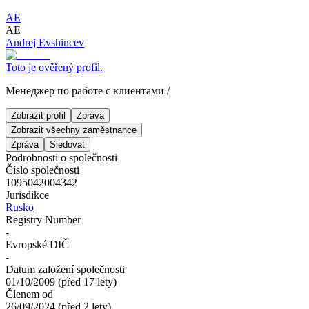
АЕ
АЕ
Andrej Evshincev
Toto je ověřený profil.
Менеджер по работе с клиентами
/
Zobrazit profil
Zpráva
Zobrazit všechny zaměstnance
Zpráva
Sledovat
Podrobnosti o společnosti
Číslo společnosti
1095042004342
Jurisdikce
Rusko
Registry Number
-
Evropské DIČ
-
Datum založení společnosti
01/10/2009
(
před 17 lety
)
Členem od
26/09/2024
(
před 2 lety
)