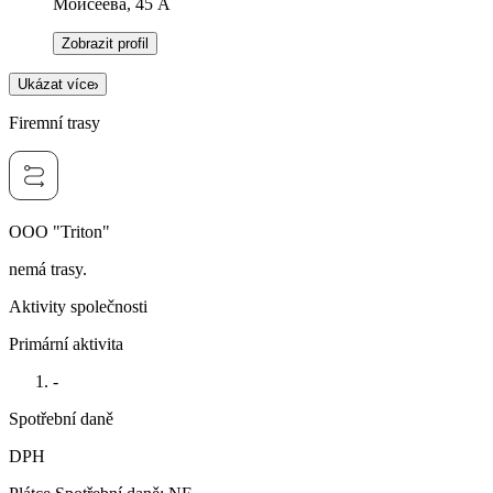
Моисеева, 45 А
Zobrazit profil
Ukázat více
Firemní trasy
OOO "Triton"
nemá trasy.
Aktivity společnosti
Primární aktivita
-
Spotřební daně
DPH