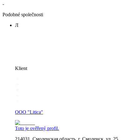
-
Podobné společnosti
Л
Klient
OOO "Litica"
Toto je ověřený profil.
214031, Смоленская область, г. Смоленск, ул. 25