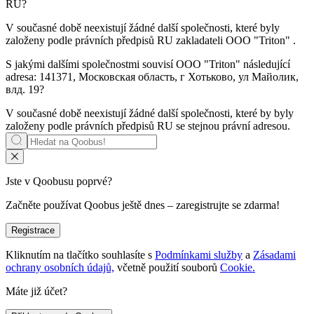
RU?
V současné době neexistují žádné další společnosti, které byly
založeny podle právních předpisů RU zakladateli
OOO "Triton"
.
S jakými dalšími společnostmi souvisí
OOO "Triton"
následující
adresa: 141371, Московская область, г Хотьково, ул Майолик,
влд. 19?
V současné době neexistují žádné další společnosti, které by byly
založeny podle právních předpisů RU se stejnou právní adresou.
Jste v Qoobusu poprvé?
Začněte používat Qoobus ještě dnes – zaregistrujte se zdarma!
Registrace
Kliknutím na tlačítko souhlasíte s
Podmínkami služby
a
Zásadami
ochrany osobních údajů,
včetně použití souborů
Cookie.
Máte již účet?