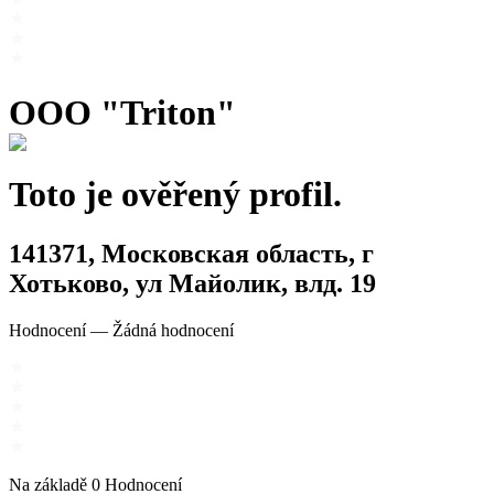
OOO "Triton"
Toto je ověřený profil.
141371, Московская область, г
Хотьково, ул Майолик, влд. 19
Hodnocení
—
Žádná hodnocení
Na základě
0
Hodnocení