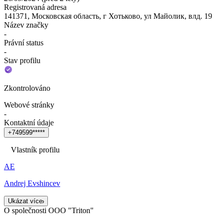
Registrovaná adresa
141371, Московская область, г Хотьково, ул Майолик, влд. 19
Název značky
-
Právní status
-
Stav profilu
Zkontrolováno
Webové stránky
-
Kontaktní údaje
+
7
4
9
5
9
9
*
*
*
*
*
Vlastník profilu
АЕ
Andrej Evshincev
Ukázat více
O společnosti OOO "Triton"