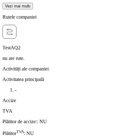
Vezi mai mult
Rutele companiei
TestAQ2
nu are rute.
Activități ale companiei
Activitatea principală
-
Accize
TVA
Plătitor de accize:
:
NU
TVA
Plătitor
:
NU