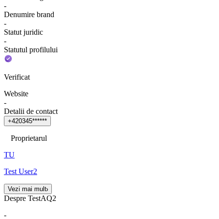
-
Denumire brand
-
Statut juridic
-
Statutul profilului
Verificat
Website
-
Detalii de contact
+
4
2
0
3
4
5
*
*
*
*
*
*
Proprietarul
TU
Test User2
Vezi mai mult
Despre TestAQ2
-