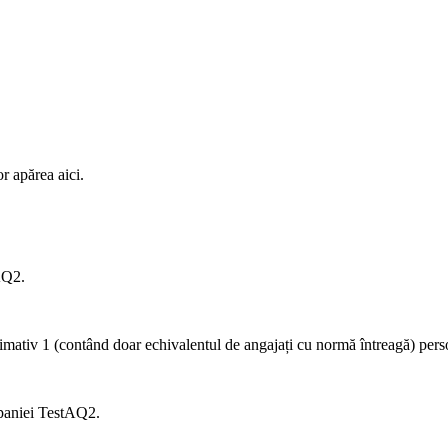
r apărea aici.
AQ2
.
ximativ
1
(contând doar echivalentul de angajați cu normă întreagă) pers
mpaniei
TestAQ2
.