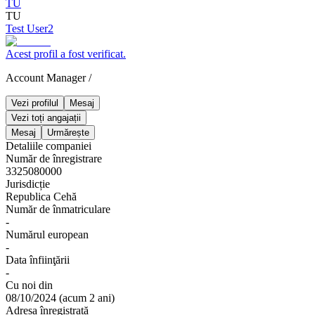
TU
TU
Test User2
Acest profil a fost verificat.
Account Manager
/
Vezi profilul
Mesaj
Vezi toți angajații
Mesaj
Urmărește
Detaliile companiei
Număr de înregistrare
3325080000
Jurisdicție
Republica Cehă
Număr de înmatriculare
-
Numărul european
-
Data înfiinţării
-
Cu noi din
08/10/2024
(
acum 2 ani
)
Adresa înregistrată