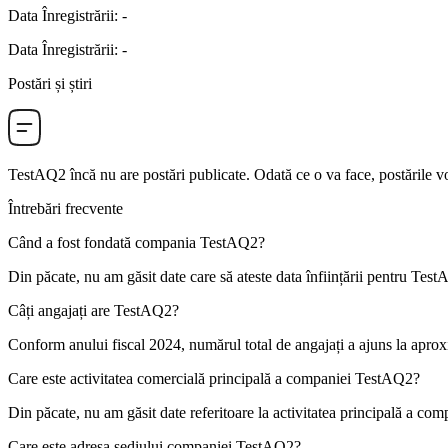
Data Înregistrării
:
-
Data Înregistrării
:
-
Postări și știri
TestAQ2
încă nu are postări publicate. Odată ce o va face, postările vo
Întrebări frecvente
Când a fost fondată compania
TestAQ2
?
Din păcate, nu am găsit date care să ateste data înființării pentru
Test
Câți angajați are
TestAQ2
?
Conform anului fiscal 2024, numărul total de angajați a ajuns la apro
Care este activitatea comercială principală a companiei
TestAQ2
?
Din păcate, nu am găsit date referitoare la activitatea principală a co
Care este adresa sediului companiei
TestAQ2
?