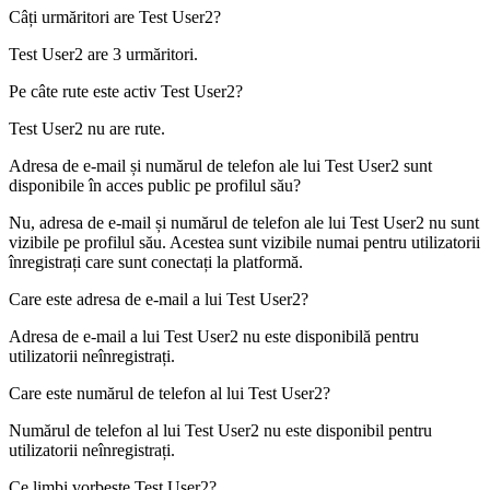
Câți urmăritori are
Test User2
?
Test User2 are
3
urmăritori.
Pe câte rute este activ
Test User2
?
Test User2 nu are rute.
Adresa de e-mail și numărul de telefon ale lui
Test User2
sunt
disponibile în acces public pe profilul său?
Nu, adresa de e-mail și numărul de telefon ale lui Test User2 nu sunt
vizibile pe profilul său. Acestea sunt vizibile numai pentru utilizatorii
înregistrați care sunt conectați la platformă.
Care este adresa de e-mail a lui
Test User2
?
Adresa de e-mail a lui Test User2 nu este disponibilă pentru
utilizatorii neînregistrați.
Care este numărul de telefon al lui
Test User2
?
Numărul de telefon al lui Test User2 nu este disponibil pentru
utilizatorii neînregistrați.
Ce limbi vorbește
Test User2
?