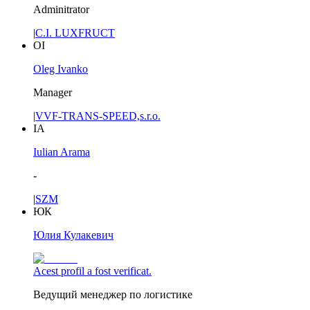
Adminitrator
|
C.I. LUXFRUCT
OI
Oleg Ivanko
Manager
|
VVF-TRANS-SPEED,s.r.o.
IA
Iulian Arama
-
|
SZM
ЮК
Юлия Кулакевич
Acest profil a fost verificat.
Ведущий менеджер по логистике