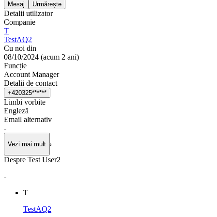
Mesaj
Urmărește
Detalii utilizator
Companie
T
TestAQ2
Cu noi din
08/10/2024
(
acum 2 ani
)
Funcție
Account Manager
Detalii de contact
+
4
2
0
3
2
5
*
*
*
*
*
*
Limbi vorbite
Engleză
Email alternativ
-
Vezi mai mult
Despre Test User2
-
T
TestAQ2