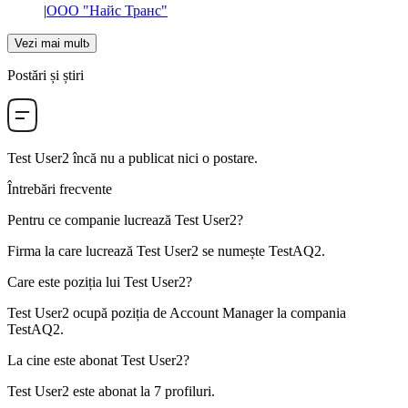
|
ООО "Найс Транс"
Vezi mai mult
Postări și știri
Test User2
încă nu a publicat nici o postare.
Întrebări frecvente
Pentru ce companie lucrează
Test User2
?
Firma la care lucrează Test User2 se numește
TestAQ2
.
Care este poziția lui
Test User2
?
Test User2 ocupă poziția de
Account Manager
la compania
TestAQ2
.
La cine este abonat
Test User2
?
Test User2 este abonat la
7
profiluri.