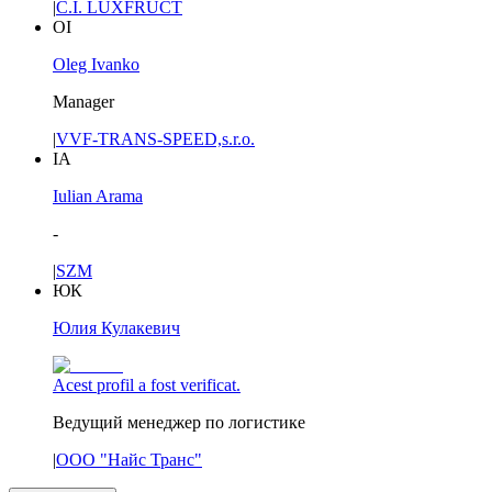
|
C.I. LUXFRUCT
OI
Oleg Ivanko
Manager
|
VVF-TRANS-SPEED,s.r.o.
IA
Iulian Arama
-
|
SZM
ЮК
Юлия Кулакевич
Acest profil a fost verificat.
Ведущий менеджер по логистике
|
ООО "Найс Транс"