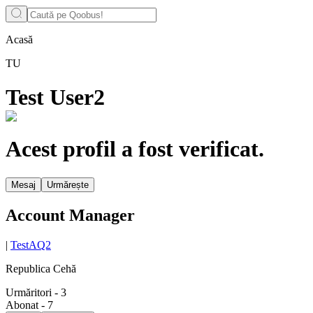
Acasă
TU
Test User2
Acest profil a fost verificat.
Mesaj
Urmărește
Account Manager
|
TestAQ2
Republica Cehă
Urmăritori
-
3
Abonat
-
7