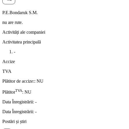
P.E.Bondaruk S.M.
nu are rute.
Activități ale companiei
Activitatea principală
-
Accize
TVA
Plătitor de accize:
:
NU
TVA
Plătitor
:
NU
Data Înregistrării
:
-
Data Înregistrării
:
-
Postări și știri