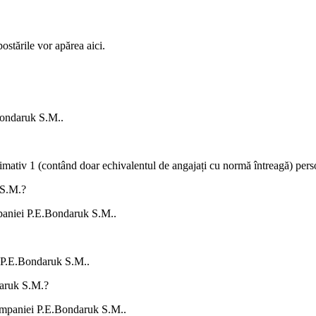
ostările vor apărea aici.
ondaruk S.M.
.
ximativ
1
(contând doar echivalentul de angajați cu normă întreagă) pers
 S.M.
?
mpaniei
P.E.Bondaruk S.M.
.
P.E.Bondaruk S.M.
.
aruk S.M.
?
 companiei P.E.Bondaruk S.M..