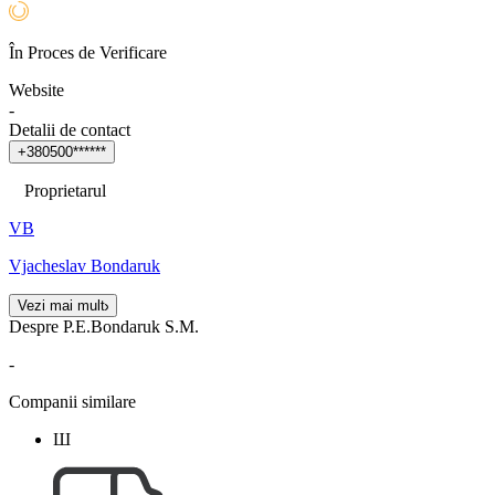
În Proces de Verificare
Website
-
Detalii de contact
+
3
8
0
5
0
0
*
*
*
*
*
*
Proprietarul
VB
Vjacheslav Bondaruk
Vezi mai mult
Despre P.E.Bondaruk S.M.
-
Companii similare
Ш