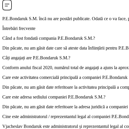
P.E.Bondaruk S.M.
încă nu are postări publicate. Odată ce o va face, p
Întrebări frecvente
Când a fost fondată compania
P.E.Bondaruk S.M.
?
Din păcate, nu am găsit date care să ateste data înființării pentru
P.E.B
Câți angajați are
P.E.Bondaruk S.M.
?
Conform anului fiscal 2020, numărul total de angajați a ajuns la apro
Care este activitatea comercială principală a companiei
P.E.Bondaruk
Din păcate, nu am găsit date referitoare la activitatea principală a co
Care este adresa sediului companiei
P.E.Bondaruk S.M.
?
Din păcate, nu am găsit date referitoare la adresa juridică a companiei
Cine este administratorul / reprezentantul legal al companiei
P.E.Bond
Vjacheslav Bondaruk
este administratorul și reprezentantul legal al