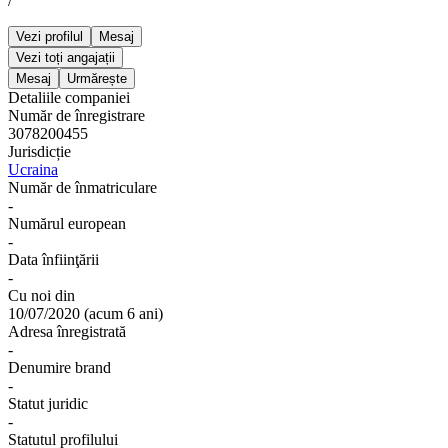
/
Vezi profilul
Mesaj
Vezi toți angajații
Mesaj
Urmărește
Detaliile companiei
Număr de înregistrare
3078200455
Jurisdicție
Ucraina
Număr de înmatriculare
-
Numărul european
-
Data înfiinţării
-
Cu noi din
10/07/2020
(
acum 6 ani
)
Adresa înregistrată
-
Denumire brand
-
Statut juridic
-
Statutul profilului