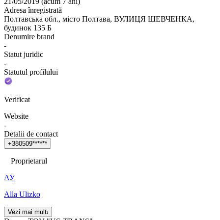
21/05/2019
(
acum 7 ani
)
Adresa înregistrată
Полтавська обл., місто Полтава, ВУЛИЦЯ ШЕВЧЕНКА,
будинок 135 Б
Denumire brand
-
Statut juridic
-
Statutul profilului
Verificat
Website
-
Detalii de contact
+
3
8
0
5
0
9
*
*
*
*
*
*
Proprietarul
АУ
Alla Ulizko
Vezi mai mult