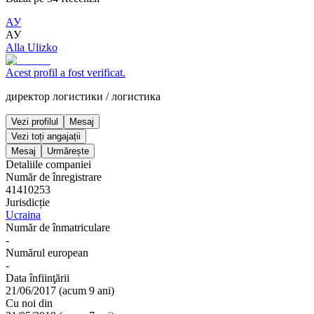
АУ
АУ
Alla Ulizko
Acest profil a fost verificat.
директор логистики
/
логистика
Vezi profilul
Mesaj
Vezi toți angajații
Mesaj
Urmărește
Detaliile companiei
Număr de înregistrare
41410253
Jurisdicție
Ucraina
Număr de înmatriculare
-
Numărul european
-
Data înfiinţării
21/06/2017
(
acum 9 ani
)
Cu noi din