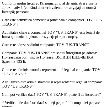
Conform anului fiscal 2019, numărul total de angajați a ajuns la
aproximativ
1
(contând doar echivalentul de angajați cu normă
întreagă) persoane.
Care este activitatea comercială principală a companiei
TOV "US-
TRANS"
?
Activitatea cheie a companiei TOV "US-TRANS" este legată de
Інша допоміжна діяльність у сфері транспорту
.
Care este adresa sediului companiei
TOV "US-TRANS"
?
Compania TOV "US-TRANS" are sediul înregistrat pe adresa:
Полтавська обл., місто Полтава, ВУЛИЦЯ ШЕВЧЕНКА,
будинок 135 Б
.
Cine este administratorul / reprezentantul legal al companiei
TOV
"US-TRANS"
?
Alla Ulizko
este administratorul și reprezentantul legal al companiei
TOV "US-TRANS".
Cum pot verifica dacă
TOV "US-TRANS"
poate fi de încredere?
* Verificați de două ori dacă sunteți pe profilul companiei pe care o
căutați.