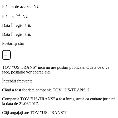
Plătitor de accize:
:
NU
TVA
Plătitor
:
NU
Data Înregistrării
:
-
Data Înregistrării
:
-
Postări și știri
TOV "US-TRANS"
încă nu are postări publicate. Odată ce o va
face, postările vor apărea aici.
Întrebări frecvente
Când a fost fondată compania
TOV "US-TRANS"
?
Compania TOV "US-TRANS" a fost înregistrată ca entitate juridică
la data de
21/06/2017
.
Câți angajați are
TOV "US-TRANS"
?