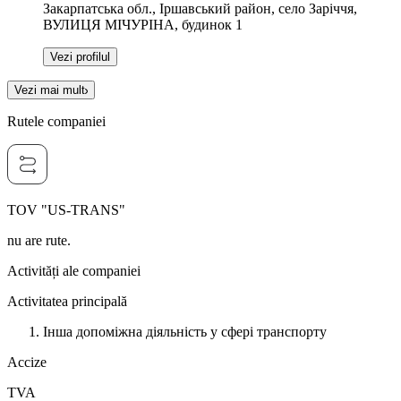
Закарпатська обл., Іршавський район, село Заріччя,
ВУЛИЦЯ МІЧУРІНА, будинок 1
Vezi profilul
Vezi mai mult
Rutele companiei
TOV "US-TRANS"
nu are rute.
Activități ale companiei
Activitatea principală
Інша допоміжна діяльність у сфері транспорту
Accize
TVA