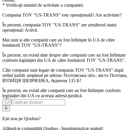
* Verificați statutul de activitate a companiei.
Compania
TOV "US-TRANS"
este operațională? Are activitate?
În prezent, compania TOV "US-TRANS" are următorul statut
operațional:
Activă
.
Mai sunt și alte companii care au fost înființate în UA de către
fondatorii
TOV "US-TRANS"
?
În prezent, nu există date despre alte companii care au fost înființate
conform legislației din UA de către fondatorii
TOV "US-TRANS"
.
Câte companii sunt legate de compania
TOV "US-TRANS"
după
sediul juridic amplasat pe adresa: Полтавська обл., місто Полтава,
ВУЛИЦЯ ШЕВЧЕНКА, будинок 135 Б?
În prezent, nu există alte companii care au fost înființate conform
legislației din UA cu aceeași adresă juridică.
Ești nou pe Qoobus?
Alătură-te comunității Qoobus - înregistrează-te gratuit!