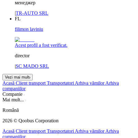
менеджер
|
TR-AUTO SRL
FL
filimon laviniu
Acest profil a fost verificat.
director
|
SC MADO SRL
Vezi mai mult
Acasă
Client transport
Transportatori
Arhiva vămilor
Arhiva
companiilor
Companie
Mai mult...
Română
2026
© Qoobus Corporation
Acasă
Client transport
Transportatori
Arhiva vămilor
Arhiva
companiilor