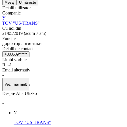
Mesaj
Urmărește
Detalii utilizator
Companie
У
TOV "US-TRANS"
Cu noi din
21/05/2019
(
acum 7 ani
)
Funcție
директор логистики
Detalii de contact
+
3
8
0
5
0
9
*
*
*
*
*
*
Limbi vorbite
Rusă
Email alternativ
-
Vezi mai mult
Despre Alla Ulizko
-
У
TOV "US-TRANS"