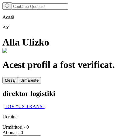
Acasă
АУ
Alla Ulizko
Acest profil a fost verificat.
Mesaj
Urmărește
direktor logistiki
|
TOV "US-TRANS"
Ucraina
Urmăritori
-
0
Abonat
-
0