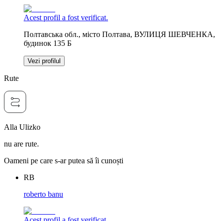
Acest profil a fost verificat.
Полтавська обл., місто Полтава, ВУЛИЦЯ ШЕВЧЕНКА,
будинок 135 Б
Vezi profilul
Rute
Alla Ulizko
nu are rute.
Oameni pe care s-ar putea să îi cunoști
RB
roberto banu
Acest profil a fost verificat.