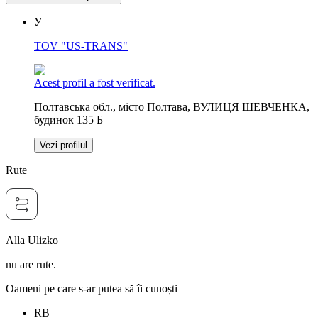
У
TOV "US-TRANS"
Acest profil a fost verificat.
Полтавська обл., місто Полтава, ВУЛИЦЯ ШЕВЧЕНКА,
будинок 135 Б
Vezi profilul
Rute
Alla Ulizko
nu are rute.
Oameni pe care s-ar putea să îi cunoști
RB